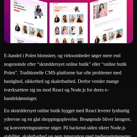
E-handel i Polen blomstrer, og virksomheder søger mere end
nogensinde efter “skræddersyet online butik” eller “online butik
Polen”. Traditionelle CMS-platforme har ofte problemer med
hastighed, sikkerhed og skalerbarhed. Derfor vender mange
iværksættere sig nu mod React og Node.js for deres e-
handelsløsninger.
En skræddersyet online butik bygget med React leverer lynhurtig
ydeevne og en glat shoppingoplevelse. Besøgende bliver længere,
og konverteringsraterne stiger. På backend-siden sikrer Node.js
stabilitet, skalerbarhed og nem integration med tredjepartstjenester.