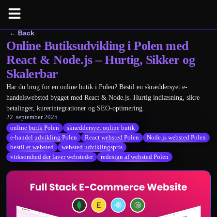
← Back
Online Butiksudvikling i Polen med
React & Node.js – Hurtig, Sikker og
Skalerbar
Har du brug for en online butik i Polen? Bestil en skræddersyet e-
handelswebsted bygget med React & Node.js. Hurtig indlæsning, sikre
betalinger, kurerintegrationer og SEO-optimering.
22. september 2025
online butik Polen
skræddersyet online butik
e-handel udvikling Polen
React websted Polen
Node.js websted Polen
bestil et websted
websted udviklingspris
virksomhed der laver websteder
redesign af websted Polen