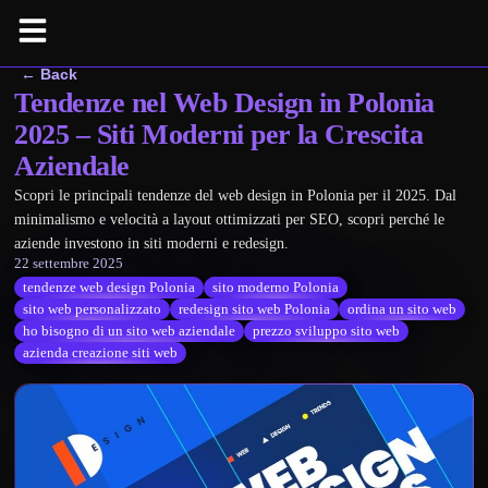
← Back
Tendenze nel Web Design in Polonia
2025 – Siti Moderni per la Crescita
Aziendale
Scopri le principali tendenze del web design in Polonia per il 2025. Dal
minimalismo e velocità a layout ottimizzati per SEO, scopri perché le
aziende investono in siti moderni e redesign.
22 settembre 2025
tendenze web design Polonia
sito moderno Polonia
sito web personalizzato
redesign sito web Polonia
ordina un sito web
ho bisogno di un sito web aziendale
prezzo sviluppo sito web
azienda creazione siti web