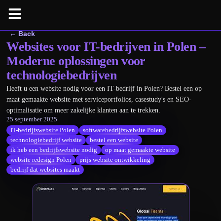
← Back
Websites voor IT-bedrijven in Polen –
Moderne oplossingen voor
technologiebedrijven
Heeft u een website nodig voor een IT-bedrijf in Polen? Bestel een op
maat gemaakte website met serviceportfolios, casestudy's en SEO-
optimalisatie om meer zakelijke klanten aan te trekken.
25 september 2025
IT-bedrijfswebsite Polen
softwarebedrijfswebsite Polen
technologiebedrijf website
bestel een website
ik heb een bedrijfswebsite nodig
op maat gemaakte website
website redesign Polen
prijs website ontwikkeling
bedrijf dat websites maakt