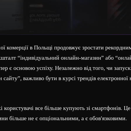
ної комерції в Польщі продовжує зростати рекордни
 кшталт “індивідуальний онлайн-магазин” або “онл
ер є основою успіху. Незалежно від того, чи запуск
 сайту”, важливо бути в курсі трендів електронної 
:
 користувачі все більше купують зі смартфонів. Це 
ни більше не є опціональними, а є обов'язковими.