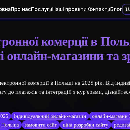
овна
Про нас
Послуги
Наші проєкти
Контакти
Блог
U
ронної комерції в Поль
і онлайн-магазини та 
лектронної комерції в Польщі на 2025 рік. Від інди
гу до платежів та інтеграцій з кур'єрами, дізнайтес
2025
індивідуальний онлайн-магазин
онлайн-магазин
ї Польща
замовити сайт
ціна розробки сайту
редиза