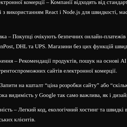
ктронної комерції – Компанії відходять від стандар
і з використанням React і Node.js для швидкості, м
вка – Покупці очікують безпечних онлайн-платежів (
 InPost, DHL та UPS. Магазини без цих функцій швид
ення – Рекомендації продуктів, пошук на основі AI 
урентоспроможних сайтів електронної комерції.
Запити на кшталт “ціна розробки сайту” або “скіль
а видимість у Google так само важлива, як і дизай
ність – Легкий код, екологічний хостинг та швидкі 
ьких клієнтів.