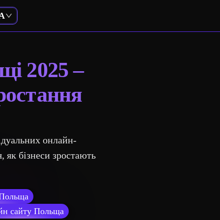
A
щі 2025 –
зростання
відуальних онлайн-
я, як бізнеси зростають
 Польща
йн сайту Польща