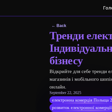
Гол
← Back
Тренди елект
Індивідуальн
бізнесу
Відкрийте для себе тренди е
магазинів і мобільного шопін
онлайн.
September 22, 2025
електронна комерція Польща 
розвиток електронної комерці