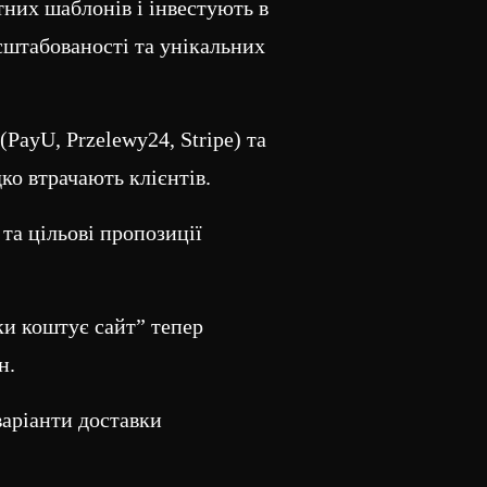
тних шаблонів і інвестують в
асштабованості та унікальних
PayU, Przelewy24, Stripe) та
ко втрачають клієнтів.
та цільові пропозиції
ки коштує сайт” тепер
н.
варіанти доставки